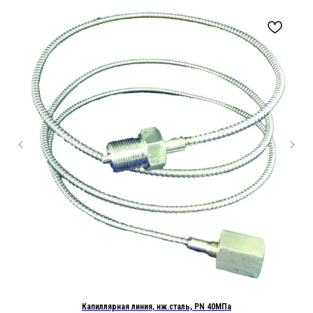
).
Капиллярная линия, нж.сталь, PN 40МПа
К