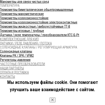
Манометры для сверх чистых сред
ТЕМПЕРАТУРА
Термометры биметаллические общепромышленные
Термометры манометрические
Термометры коррозионностойкие
Термометры коррозионностойкие электроконтактные
Термометры жидкостные / виброустойчивые ТТ-В
Термометры игловые / трубные
Датчики / реле температуры / преобразователи КТС-Б-Pt
КОМПЛЕКТУЮЩИЕ ДЛЯ КИП
ДАТЧИКИ / РЕЛЕ ДАВЛЕНИЯ / ПОТОКА
СОЛЕНОИДНЫЕ КЛАПАНЫ / РЕГУЛИРУЮЩАЯ АРМАТУРА
Соленоидные клапаны
Клапаны РК / ЗРК / VFM2
Регуляторы давления
ЧАСТОТНЫЕ ПРЕОБРАЗОВАТЕЛИ
НАШИ ПАРТНЕРЫ
ОПЛАТА И ДОСТАВКА
КОНТАКТЫ
Мы используем файлы cookie. Они помогают
улучшить ваше взаимодействие с сайтом.
OK