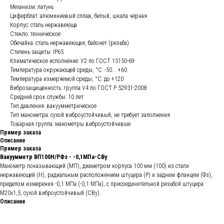
Механизм: латунь
Циферблат: алюминиевый сплав, белый, шкала чёрная
Корпус: сталь нержавеюща
Стекло: техническое
Обечайка: сталь нержавеющая, байонет (резьба)
Степень защиты: IP65
Климатическое исполнение: У2 по ГОСТ 15150-69
Температура окружающей среды, °С: -50... +60
Температура измеряемой среды, °С: до +120
Виброзащищённость: группа V4 по ГОСТ Р 52931-2008
Средний срок службы: 10 лет
Тип давления: вакуумметрическое
Тип манометра: сухой виброустойчивый, не требует заполнения
Товарная группа: манометры виброустойчивые
Пример заказа
Описание
Пример заказа
Вакуумметр ВП100Н/РФз - -0,1МПа-СВу
Манометр показывающий (МП), диаметром корпуса 100 мм (100) из стали
нержавеющей (Н), радиальным расположением штуцера (Р) и задним фланцем (Фз),
пределом измерения -0,1 МПа (-0,1 МПа), с присоединительной резьбой штуцера
М20х1,5, сухой виброустойчивый (СВу).
Описание