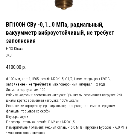
ВП100Н СВу -0,1...0 МПа, радиальный,
вакуумметр виброустойчивый, не требует
заполнения
НПО Юмас
SKU:
4100,00
р.
d 100 мм, кл.т.1, IP65, резьба М20*1,5; G1/2; t изм. среды до +120°С,
заполнение - не требуется
, межповерочный интервал – 2 года.
Диаметр корпуса, мм: 100
Рабочие нагрузки: постоянная нагрузка: 3/4 шкалы переменная нагрузка: 2/3
шкалы кратковременная нагрузка: 100% шкалы
Исполнение корпус-штуцер: радиальное, торцевое, торцевое с передним
фланцем, торцевое со скобой
Штуцер: латунь
Присоединительная резьба: G1/2 или М20х1,5
Измерительный элемент: медный сплав, < 6,0 МПа - пружина Бурдона > 6,0 МПа
- многовитковая пружина