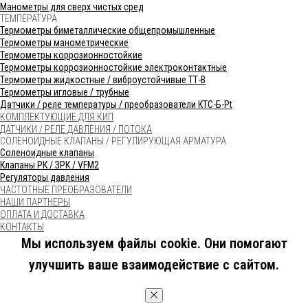
Манометры для сверх чистых сред
ТЕМПЕРАТУРА
Термометры биметаллические общепромышленные
Термометры манометрические
Термометры коррозионностойкие
Термометры коррозионностойкие электроконтактные
Термометры жидкостные / виброустойчивые ТТ-В
Термометры игловые / трубные
Датчики / реле температуры / преобразователи КТС-Б-Pt
КОМПЛЕКТУЮЩИЕ ДЛЯ КИП
ДАТЧИКИ / РЕЛЕ ДАВЛЕНИЯ / ПОТОКА
СОЛЕНОИДНЫЕ КЛАПАНЫ / РЕГУЛИРУЮЩАЯ АРМАТУРА
Соленоидные клапаны
Клапаны РК / ЗРК / VFM2
Регуляторы давления
ЧАСТОТНЫЕ ПРЕОБРАЗОВАТЕЛИ
НАШИ ПАРТНЕРЫ
ОПЛАТА И ДОСТАВКА
КОНТАКТЫ
Мы используем файлы cookie. Они помогают
улучшить ваше взаимодействие с сайтом.
OK