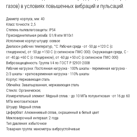
газов) в условиях повышенных вибраций и пульсаций.
Диаметр корпуса, мм: 40
Класс точности: 2,5
Степень пылевлагозащиты: IP54
Присоединительная резьба: G1/8 или М10х1
Исполнение корпус-штуцер: осевое
Диапазон рабочих температур, °C: Рабочая среда - от -50 до +120 С (с
глицерином), от -50 до +150 С (с силиконом ПМС-300). Окружающая среда, С -
от -40 до +60 С (с глицерином), от -60 до +50 оС (с силиконом ПМС-300)
Виброзащищённость: Группа V4 по ГОСТ Р 52931-2008
Рабочие нагрузки: Постоянная нагрузка - 100% шкалы - переменная нагрузка -
2/3 шкалы - кратковременная нагрузка - 110% шкалы
Корпус: Нержавеющая сталь
Обечайка: Завальцованная, нержавеющая сталь
Стекло: Органическое;
Измерительный элемент: Медный сплав: - до 10 МПа полувитковая - от 16 до 60
МПа многовитковая
Штуцер: Медный сплав
Циферблат: Алюминиевый сплав, окрашенный в белый цвет
Межповерочный интервал: 2 года
Тип давления: избыточное
Товарная группа: манометры виброустойчивые