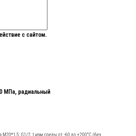
ействие с сайтом.
50 МПа, радиальный
ба М20*1,5; G1/2; t изм.среды от -60 до +200°С (без