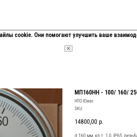
йлы cookie. Они помогают улучшить ваше взаимод
OK
МП160НН - 100/ 160/ 2
НПО Юмас
SKU:
14800,00
р.
d 160 мм, кл.т. 1,0, IP65, резь