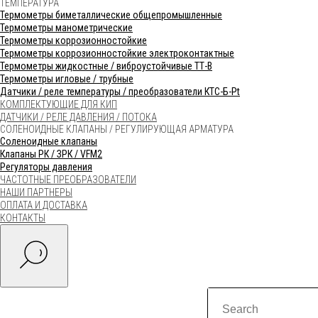
ТЕМПЕРАТУРА
Термометры биметаллические общепромышленные
Термометры манометрические
Термометры коррозионностойкие
Термометры коррозионностойкие электроконтактные
Термометры жидкостные / виброустойчивые ТТ-В
Термометры игловые / трубные
Датчики / реле температуры / преобразователи КТС-Б-Pt
КОМПЛЕКТУЮЩИЕ ДЛЯ КИП
ДАТЧИКИ / РЕЛЕ ДАВЛЕНИЯ / ПОТОКА
СОЛЕНОИДНЫЕ КЛАПАНЫ / РЕГУЛИРУЮЩАЯ АРМАТУРА
Соленоидные клапаны
Клапаны РК / ЗРК / VFM2
Регуляторы давления
ЧАСТОТНЫЕ ПРЕОБРАЗОВАТЕЛИ
НАШИ ПАРТНЕРЫ
ОПЛАТА И ДОСТАВКА
КОНТАКТЫ