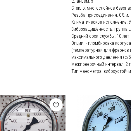
фланцем, э
Стекло: многослойное безопас
Резьба присоединения: G½ ил
Климатическое исполнение: У
Виброзащищённость: группа L
Средний срок службы: 10 лет
Опции: • пломбировка корпуса
(температурная для фреонов 
максимального давления (с/б
Межповерочный интервал: 2 г
Тип манометра: виброустойч