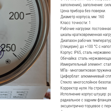
заполнения), заполнение: сил
Цена прибора без поверки.
Диаметр корпуса, мм: 160
Класс точности: 1
Рабочие нагрузки: постоянная
шкалы кратковременная нагр
Диапазон рабочих температур,
(глицерин): до +100 °С с напо
Корпус: IP65, сталь нержаве
Обечайка: сталь нержавеющая
Измерительный элемент: стал
МПа - многовитковая пружина
Циферблат: алюминиевый спл
Стекло: многослойное безопас
Корректор нуля: На стрелке
Исполнение корпус-штуцер: р
радиальное с задним фланцем
эксцентрично-торцевое с пер