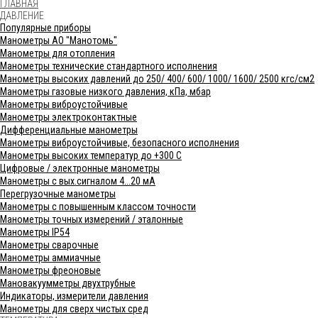
ГЛАВНАЯ
ДАВЛЕНИЕ
Популярные приборы
Манометры АО "Манотомь"
Манометры для отопления
Манометры технические стандартного исполнения
Манометры высоких давлений до 250/ 400/ 600/ 1000/ 1600/ 2500 кгс/см2
Манометры газовые низкого давления, кПа, мбар
Манометры виброустойчивые
Манометры электроконтактные
Дифференциальные манометры
Манометры виброустойчивые, безопасного исполнения
Манометры высоких температур до +300 С
Цифровые / электронные манометры
Манометры с вых.сигналом 4...20 мА
Перегрузочные манометры
Манометры с повышенным классом точности
Манометры точных измерений / эталонные
Манометры IP54
Манометры сварочные
Манометры аммиачные
Манометры фреоновые
Мановакуумметры двухтрубные
Индикаторы, измерители давления
Манометры для сверх чистых сред