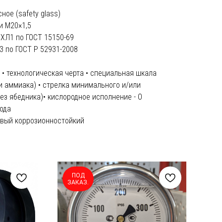
ное (safety glass)
и M20×1,5
ХЛ1 по ГОСТ 15150-69
3 по ГОСТ Р 52931-2008
 • технологическая черта • специальная шкала
и аммиака) • стрелка минимального и/или
ез ябедника)• кислородное исполнение - О
ода
ивый коррозионностойкий
ПОД
ЗАКАЗ.
З