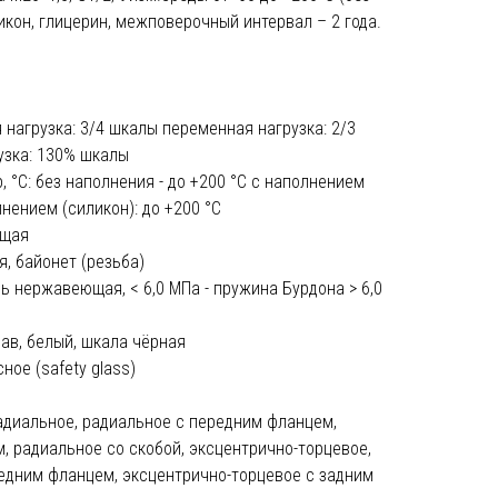
икон, глицерин, межповерочный интервал – 2 года.
 нагрузка: 3/4 шкалы переменная нагрузка: 2/3
узка: 130% шкалы
 °C: без наполнения - до +200 °С с наполнением
лнением (силикон): до +200 °С
ющая
, байонет (резьба)
ь нержавеющая, < 6,0 МПа - пружина Бурдона > 6,0
ав, белый, шкала чёрная
ное (safety glass)
адиальное, радиальное с передним фланцем,
, радиальное со скобой, эксцентрично-торцевое,
едним фланцем, эксцентрично-торцевое с задним