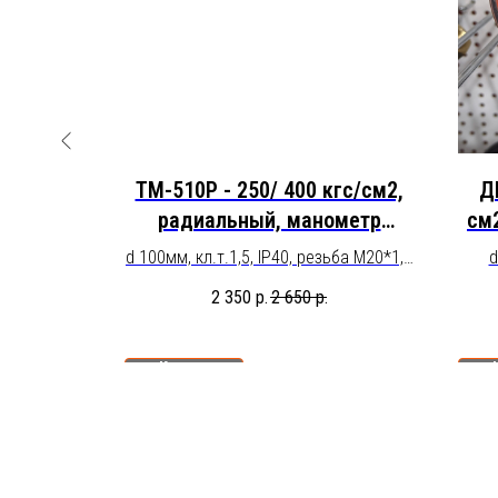
МПа,
ТМ-510Р - 250/ 400 кгс/см2,
Д
ометр
радиальный, манометр
см
ий с
технический
, резьба
d 100мм, кл.т.1,5, IP40, резьба М20*1,5
d
сностью
 от -60 до
или G1/2; t изм.среды от -60 до
М20*
2 350
р.
2 650
р.
аполнение:
+150°С.
оверочный
сили
.
Купить