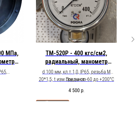
00 МПа,
ТМ-520Р - 400 кгс/см2,
ометр
радиальный, манометр
кий,
виброустойчивый
P65,
d 100 мм, кл.т.1,0, IP65, резьба М
d
вый
по
езьба
20*1,5; t изм.среды от -60 до +200°С
Под заказ.
М20
6"-18UNF
(без заполнения), заполнение:
+200
4 500
р.
т -60 до
силикон, межповерочный интервал –
сил
заполнение:
2 года.
Купить
оверочный
имость
 поверки!