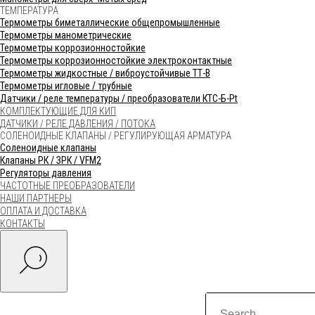
ТЕМПЕРАТУРА
Термометры биметаллические общепромышленные
Термометры манометрические
Термометры коррозионностойкие
Термометры коррозионностойкие электроконтактные
Термометры жидкостные / виброустойчивые ТТ-В
Термометры игловые / трубные
Датчики / реле температуры / преобразователи КТС-Б-Pt
КОМПЛЕКТУЮЩИЕ ДЛЯ КИП
ДАТЧИКИ / РЕЛЕ ДАВЛЕНИЯ / ПОТОКА
СОЛЕНОИДНЫЕ КЛАПАНЫ / РЕГУЛИРУЮЩАЯ АРМАТУРА
Соленоидные клапаны
Клапаны РК / ЗРК / VFM2
Регуляторы давления
ЧАСТОТНЫЕ ПРЕОБРАЗОВАТЕЛИ
НАШИ ПАРТНЕРЫ
ОПЛАТА И ДОСТАВКА
КОНТАКТЫ