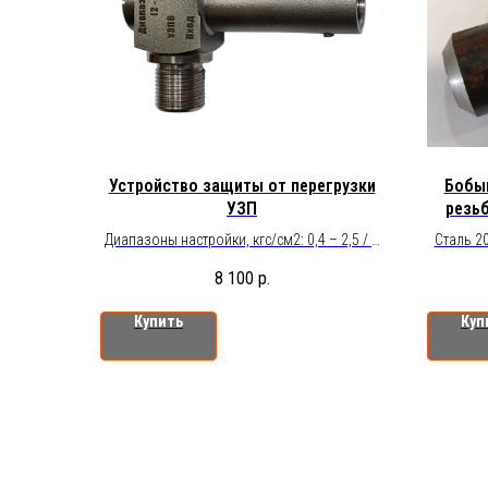
Устройство защиты от перегрузки
Бобы
УЗП
резьб
Диапазоны настройки, кгс/см2: 0,4 – 2,5 / 2
Сталь 20
– 6 / 5 – 25 / 20 – 60 / 50 – 250 / 240 – 400
8 100
р.
(кроме конических резьб). Подключение: в
магистраль наружная резьба М20×1,5,
Купить
Куп
G1/2”, K1/2”, R1/2”, к прибору внутренняя
резьба М20х1,5.
Предустановленное давление срабатывания,
кгс/см2: 0,4 - 2,5 (1,5) / 2 - 6 (4) / 5 - 25 (15) /
20 - 60 (40) / 50 - 250 (150) / 240 - 400 (320).