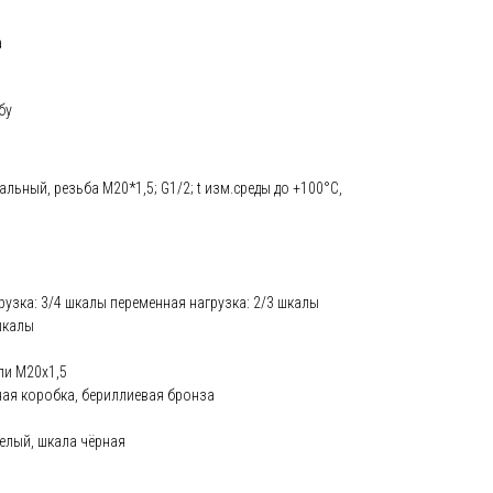
а
бу
диальный, резьба М20*1,5; G1/2; t изм.среды до +100°С,
.
рузка: 3/4 шкалы переменная нагрузка: 2/3 шкалы
шкалы
ли М20х1,5
ая коробка, бериллиевая бронза
елый, шкала чёрная