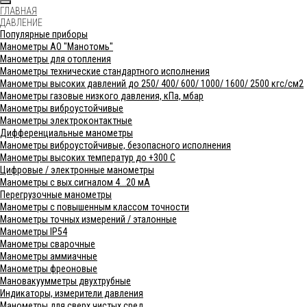
ГЛАВНАЯ
ДАВЛЕНИЕ
Популярные приборы
Манометры АО "Манотомь"
Манометры для отопления
Манометры технические стандартного исполнения
Манометры высоких давлений до 250/ 400/ 600/ 1000/ 1600/ 2500 кгс/см2
Манометры газовые низкого давления, кПа, мбар
Манометры виброустойчивые
Манометры электроконтактные
Дифференциальные манометры
Манометры виброустойчивые, безопасного исполнения
Манометры высоких температур до +300 С
Цифровые / электронные манометры
Манометры с вых.сигналом 4...20 мА
Перегрузочные манометры
Манометры с повышенным классом точности
Манометры точных измерений / эталонные
Манометры IP54
Манометры сварочные
Манометры аммиачные
Манометры фреоновые
Мановакуумметры двухтрубные
Индикаторы, измерители давления
Манометры для сверх чистых сред