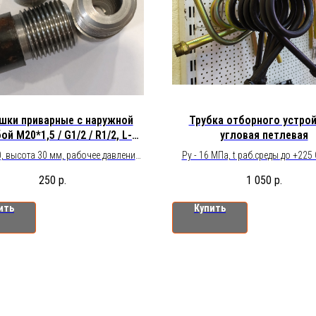
шки приварные с наружной
Трубка отборного устро
ой М20*1,5 / G1/2 / R1/2, L-
угловая петлевая
40мм
, высота 30 мм, рабочее давление
Ру - 16 МПа, t раб.среды до +225 С
16МПа.
Присоединение:
250
р.
1 050
р.
к прибору - резьба нар. G1/2 (др
заказ)
ить
Купить
к процессу - под приварку, нар.ре
(другие под заказ)