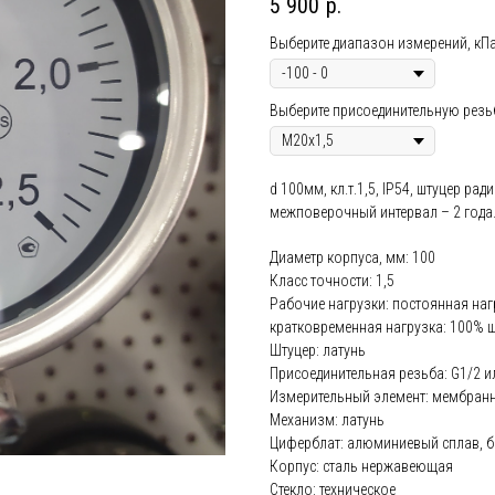
5 900
р.
Выберите диапазон измерений, кП
Выберите присоединительную резь
d 100мм, кл.т.1,5, IP54, штуцер ра
межповерочный интервал – 2 года
Диаметр корпуса, мм: 100
Класс точности: 1,5
Рабочие нагрузки: постоянная наг
кратковременная нагрузка: 100% 
Штуцер: латунь
Присоединительная резьба: G1/2 и
Измерительный элемент: мембранн
Механизм: латунь
Циферблат: алюминиевый сплав, б
Корпус: сталь нержавеющая
Стекло: техническое