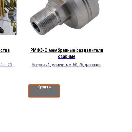
йства
РМФЗ-С мембранные разделители
сварные
, ст.20.
Наружный диаметр, мм: 50, 75, диапазон
рабочего давления: от 0 до 0,25... 10 МПа -
угие под
для Ø50 (PN100), от 0 до 10... 60 МПа - для
Ø50 (PN600), от 0 до 0,1... 10 МПа - для Ø75
Купить
зьба G1/2
(PN100), корпус / мембрана - сталь
нержавеющая 08Х17Н13M2 (316),
присоединительная резьба - к процессу:
М20х1,5; G1/2; 1/2NPT,
к прибору: М12х1,5; М20х1,5; G1/2".
Пример заказа:
Разделитель мембранный фланцевый