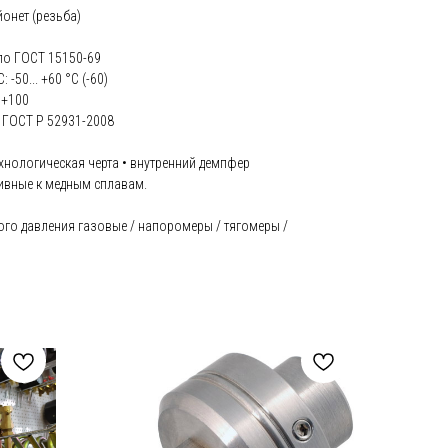
онет (резьба)
по ГОСТ 15150-69
-50... +60 °С (-60)
 +100
 ГОСТ Р 52931-2008
ехнологическая черта • внутренний демпфер
сивные к медным сплавам.
ого давления газовые / напоромеры / тягомеры /