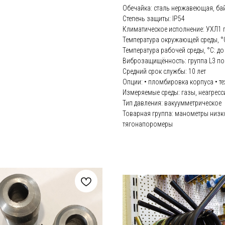
Обечайка: сталь нержавеющая, бай
Степень защиты: IP54
Климатическое исполнение: УХЛ1 
Температура окружающей среды, °С: 
Температура рабочей среды, °С: до
Виброзащищённость: группа L3 по
Средний срок службы: 10 лет
Опции: • пломбировка корпуса • т
Измеряемые среды: газы, неагрес
Тип давления: вакуумметрическое
Товарная группа: манометры низк
тягонапоромеры