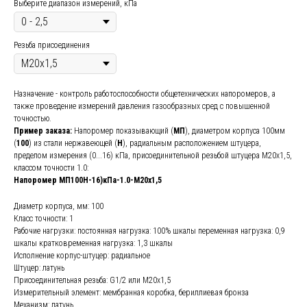
Выберите диапазон измерений, кПа
Резьба присоединения
Назначение - контроль работоспособности общетехнических напоромеров, а
также проведение измерений давления газообразных сред с повышенной
точностью.
Пример заказа:
Напоромер показывающий (
МП
), диаметром корпуса 100мм
(
100
) из стали нержавеющей (
Н
), радиальным расположением штуцера,
пределом измерения (0...16) кПа, присоединительной резьбой штуцера М20х1,5,
классом точности 1.0:
Напоромер МП100Н-16)кПа-1.0-М20х1,5
Диаметр корпуса, мм: 100
Класс точности: 1
Рабочие нагрузки: постоянная нагрузка: 100% шкалы переменная нагрузка: 0,9
шкалы кратковременная нагрузка: 1,3 шкалы
Исполнение корпус-штуцер: радиальное
Штуцер: латунь
Присоединительная резьба: G1/2 или М20х1,5
Измерительный элемент: мембранная коробка, бериллиевая бронза
Механизм: латунь