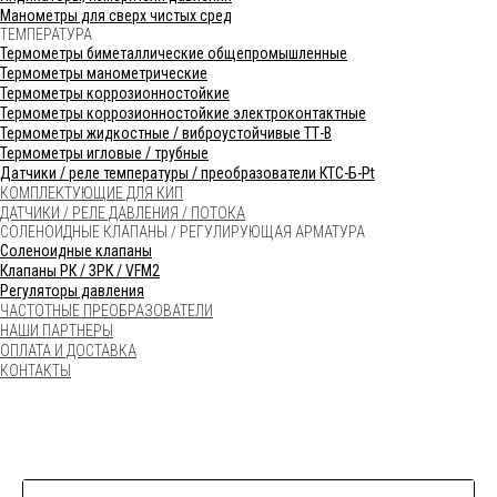
Манометры для сверх чистых сред
ТЕМПЕРАТУРА
Термометры биметаллические общепромышленные
Термометры манометрические
Термометры коррозионностойкие
Термометры коррозионностойкие электроконтактные
Термометры жидкостные / виброустойчивые ТТ-В
Термометры игловые / трубные
Датчики / реле температуры / преобразователи КТС-Б-Pt
КОМПЛЕКТУЮЩИЕ ДЛЯ КИП
ДАТЧИКИ / РЕЛЕ ДАВЛЕНИЯ / ПОТОКА
СОЛЕНОИДНЫЕ КЛАПАНЫ / РЕГУЛИРУЮЩАЯ АРМАТУРА
Соленоидные клапаны
Клапаны РК / ЗРК / VFM2
Регуляторы давления
ЧАСТОТНЫЕ ПРЕОБРАЗОВАТЕЛИ
НАШИ ПАРТНЕРЫ
ОПЛАТА И ДОСТАВКА
КОНТАКТЫ