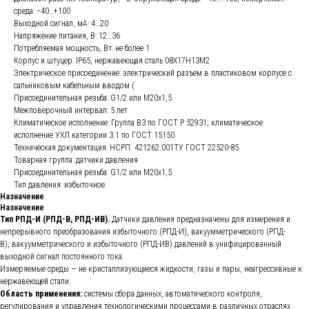
среда: −40…+100
Выходной сигнал, мА: 4…20
Напряжение питания, В: 12…36
Потребляемая мощность, Вт: не более 1
Корпус и штуцер: IP65, нержавеющая сталь 08Х17Н13М2
Электрическое присоединение: электрический разъем в пластиковом корпусе с
сальниковым кабельным вводом (
Присоединительная резьба: G1/2 или М20х1,5
Межповерочный интервал: 5 лет
Климатическое исполнение: Группа В3 по ГОСТ Р 52931; климатическое
исполнение УХЛ категории 3.1 по ГОСТ 15150
Техническая документация: НСРП. 421262.001ТУ ГОСТ 22520-85
Товарная группа: датчики давления
Присоединительная резьба: G1/2 или М20х1,5
Тип давления: избыточное
Назначение
Назначение
Тип РПД-И (РПД-В, РПД-ИВ).
Датчики давления предназначены для измерения и
непрерывного преобразования избыточного (РПД-И), вакуумметрического (РПД-
В), вакуумметрического и избыточного (РПД-ИВ) давлений в унифицированный
выходной сигнал постоянного тока.
Измеряемые среды — не кристаллизующиеся жидкости, газы и пары, неагрессивные к
нержавеющей стали.
Область применения:
системы сбора данных, автоматического контроля,
регулирования и управления технологическими процессами в различных отраслях