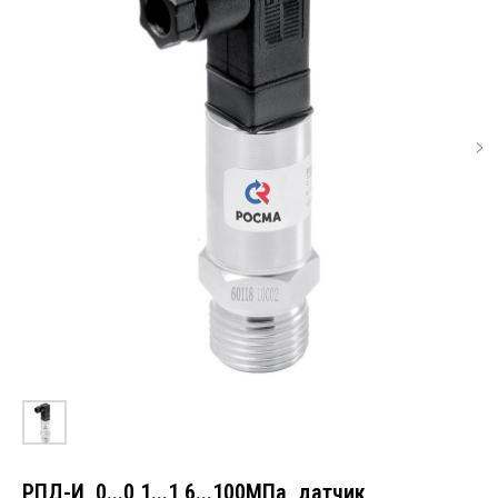
РПД-И, 0...0,1...1,6...100МПа, датчик