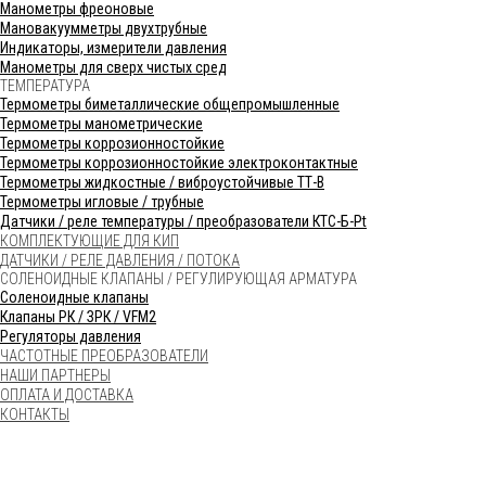
Манометры фреоновые
Мановакуумметры двухтрубные
Индикаторы, измерители давления
Манометры для сверх чистых сред
ТЕМПЕРАТУРА
Термометры биметаллические общепромышленные
Термометры манометрические
Термометры коррозионностойкие
Термометры коррозионностойкие электроконтактные
Термометры жидкостные / виброустойчивые ТТ-В
Термометры игловые / трубные
Датчики / реле температуры / преобразователи КТС-Б-Pt
КОМПЛЕКТУЮЩИЕ ДЛЯ КИП
ДАТЧИКИ / РЕЛЕ ДАВЛЕНИЯ / ПОТОКА
СОЛЕНОИДНЫЕ КЛАПАНЫ / РЕГУЛИРУЮЩАЯ АРМАТУРА
Соленоидные клапаны
Клапаны РК / ЗРК / VFM2
Регуляторы давления
ЧАСТОТНЫЕ ПРЕОБРАЗОВАТЕЛИ
НАШИ ПАРТНЕРЫ
ОПЛАТА И ДОСТАВКА
КОНТАКТЫ