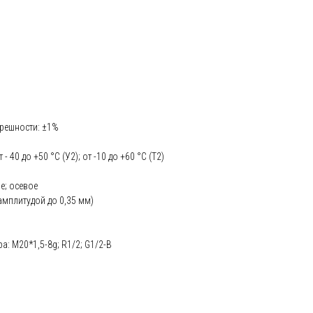
решности: ±1%
 40 до +50 °С (У2); от -10 до +60 °С (Т2)
е; осевое
 амплитудой до 0,35 мм)
: М20*1,5-8g; R1/2; G1/2-B