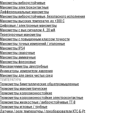
Манометры виброустойчивые
Манометры электроконтактные
Дифференциальные манометры
Манометры виброустойчивые, безопасного исполнения
Манометры высоких температур до +300 С
Цифровые / электронные манометры
Манометры с вых.сигналом 4...20 мА
Перегрузочные манометры
Манометры с повышенным классом точности
Манометры точных измерений / эталонные
Манометры IP54
Манометры сварочные
Манометры аммиачные
Манометры фреоновые
Мановакуумметры двухтрубные
Индикаторы, измерители давления
Манометры для сверх чистых сред
ТЕМПЕРАТУРА
Термометры биметаллические общепромышленные
Термометры манометрические
Термометры коррозионностойкие
Термометры коррозионностойкие электроконтактные
Термометры жидкостные / виброустойчивые ТТ-В
Термометры игловые / трубные
Датчики / реле температуры / преобразователи КТС-Б-Pt