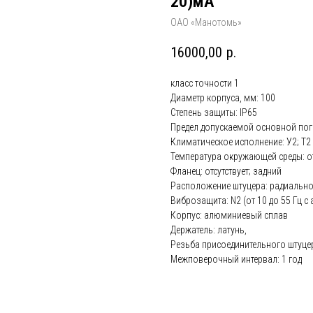
20)мА
ОАО «Манотомь»
16000,00
р.
класс точности 1
Диаметр корпуса, мм: 100
Степень защиты: IP65
Предел допускаемой основной пог
Климатическое исполнение: У2; Т2
Температура окружающей среды: от -
Фланец: отсутствует; задний
Расположение штуцера: радиально
Виброзащита: N2 (от 10 до 55 Гц с
Корпус: алюминиевый сплав
Держатель: латунь,
Резьба присоединительного штуцера
Межповерочный интервал: 1 год